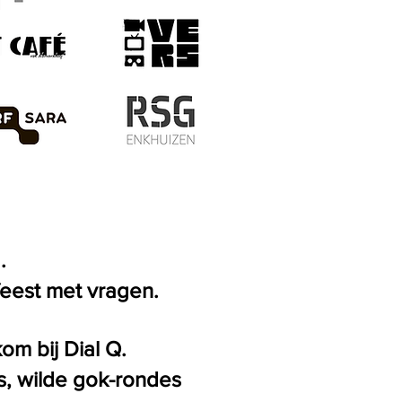
d.
feest met vragen.
om bij Dial Q.
s, wilde gok-rondes