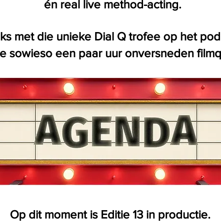
én real live method-acting.
traks met die unieke Dial Q trofee op het p
je sowieso een paar uur onversneden filmqu
Op dit moment is Editie 13 in productie.