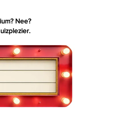
odium? Nee?
izplezier.